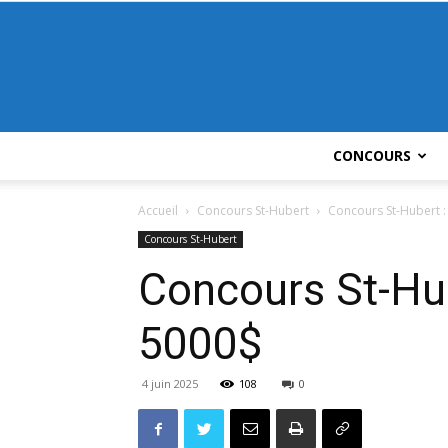
CONCOURS
Accueil
Concours St-Hubert
Concours St-Hubert 
Concours St-Hubert
Concours St-Hu
5000$
4 juin 2025
108
0