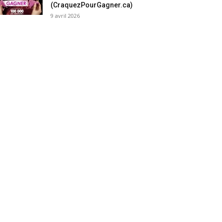
(CraquezPourGagner.ca)
9 avril 2026