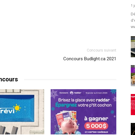
1 
Dé
d'
ww
Concours suivant
Concours Budlight.ca 2021
ncours