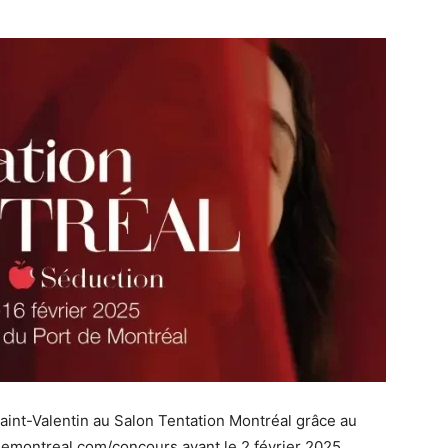
aint-Valentin au Salon Tentation Montréal grâce au
ldemontreal.com/concours avant le 2 février 2025.