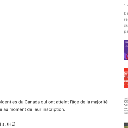
1 
Dé
ré
su
pa
ident·es du Canada qui ont atteint l’âge de la majorité
ce au moment de leur inscription.
 s, (HE).