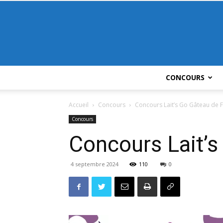
CONCOURS
Accueil
Concours
Concours Lait’s Go Gâteau de 
Concours
Concours Lait’
4 septembre 2024
110
0