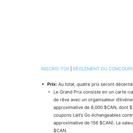
INSCRIS-TOI!
|
RÈGLEMENT DU CONCOUR
Prix:
Au total, quatre prix seront décern
Le Grand Prix consiste en un carte-cad
de rêve avec un organisateur d’événe
approximative de 8,000 $CAN, dont $2
coupons Lait’s Go échangeables contre 
approximative de 156 $CAN). La valeur
$CAN.