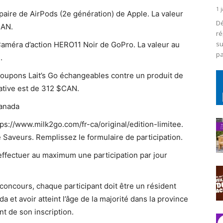
1 
paire de AirPods (2e génération) de Apple. La valeur
Dé
CAN.
ré
su
Caméra d’action HERO11 Noir de GoPro. La valeur au
pa
.
coupons Lait’s Go échangeables contre un produit de
mative est de 312 $CAN.
Canada
s://www.milk2go.com/fr-ca/original/edition-limitee.
Saveurs. Remplissez le formulaire de participation.
effectuer au maximum une participation par jour
concours, chaque participant doit être un résident
a et avoir atteint l’âge de la majorité dans la province
t de son inscription.