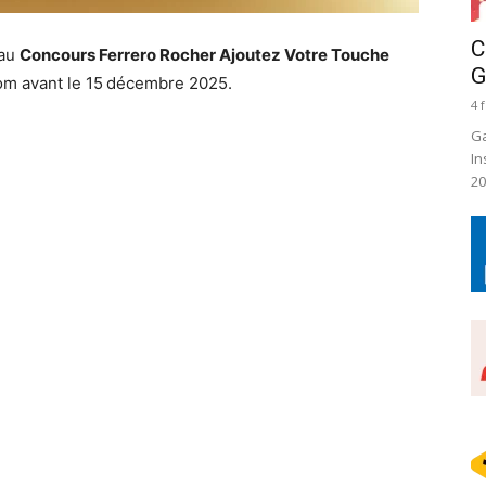
C
 au
Concours Ferrero Rocher Ajoutez Votre Touche
G
.com avant le 15 décembre 2025.
4 
Ga
In
20