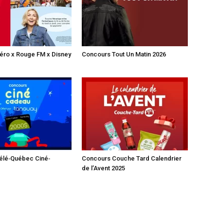
éro x Rouge FM x Disney
Concours Tout Un Matin 2026
élé‐Québec Ciné‐
Concours Couche Tard Calendrier
de l’Avent 2025