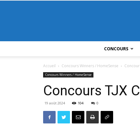
CONCOURS
Accueil
Concours Winners / HomeSense
Concour
Concours Winners / HomeSense
Concours TJX C
19 août 2024
104
0