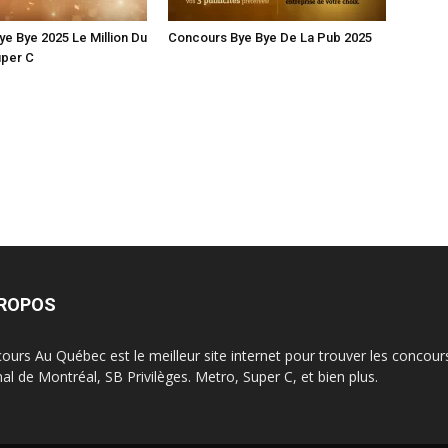
e Bye 2025 Le Million Du
Concours Bye Bye De La Pub 2025
uper C
PROPOS
ours Au Québec est le meilleur site internet pour trouver les concour
nal de Montréal, SB Privilèges. Metro, Super C, et bien plus.