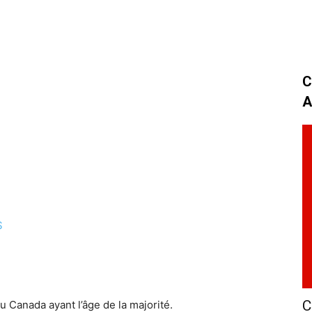
C
A
S
C
 Canada ayant l’âge de la majorité.