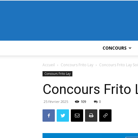
CONCOURS
Accueil
Concours Frito Lay
Concours Frito Lay So
Concours Frito Lay
Concours Frito 
25 février 2025
109
0