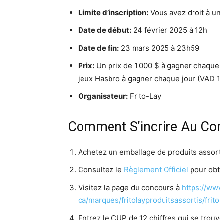
Limite d’inscription:
Vous avez droit à un
Date de début:
24 février 2025 à 12h
Date de fin:
23 mars 2025 à 23h59
Prix:
Un prix de 1 000 $ à gagner chaque
jeux Hasbro à gagner chaque jour (VAD 
Organisateur:
Frito-Lay
Comment S’incrire Au Co
Achetez un emballage de produits assorti
Consultez le
Règlement Officiel
pour obte
Visitez la page du concours à
https://ww
ca/marques/fritolayproduitsassortis/frit
Entrez le CUP de 12 chiffres qui se trou