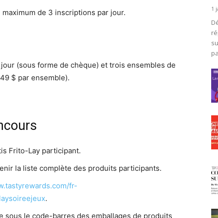
1 
 maximum de 3 inscriptions par jour.
Dé
ré
su
pa
 jour (sous forme de chèque) et trois ensembles de
149 $ par ensemble).
ncours
s Frito-Lay participant.
nir la liste complète des produits participants.
w.tastyrewards.com/fr-
olaysoireejeux
.
ve sous le code-barres des emballages de produits