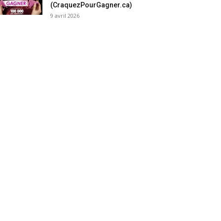
(CraquezPourGagner.ca)
9 avril 2026