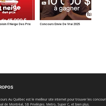
isin Il Neige Des Prix
Concours Envie De Vrai 2025
PROPOS
ours Au Québec est le meilleur site internet pour trouver les concour
nal de Montréal, SB Privilèges. Metro, Super C, et bien plus.