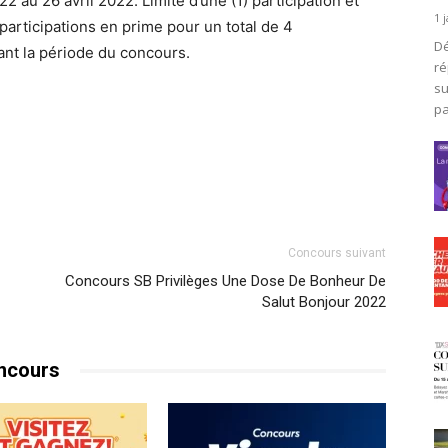
 au 26 avril 2022. Limite d’une (1) participation et
1 
 participations en prime pour un total de 4
Dé
ant la période du concours.
ré
su
pa
Concours suivant
Concours SB Privilèges Une Dose De Bonheur De
Salut Bonjour 2022
ncours